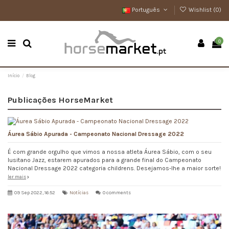
Português
Wishlist (
0
)
0
Início
Blog
Publicações HorseMarket
Áurea Sábio Apurada - Campeonato Nacional Dressage 2022
É com grande orgulho que vimos a nossa atleta Áurea Sábio, com o seu
lusitano Jazz, estarem apurados para a grande final do Campeonato
Nacional Dressage 2022 categoria childrens. Desejamos-lhe a maior sorte!
ler mais
09 Sep 2022, 16:52
Notícias
0 comments